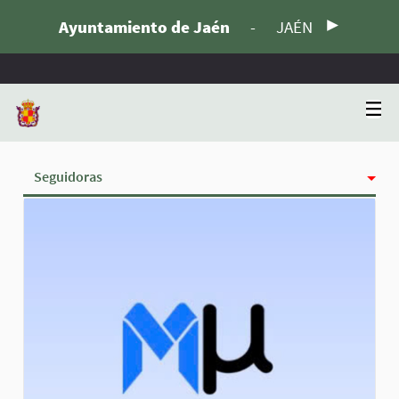
Ayuntamiento de Jaén
-
JAÉN
Seguidoras
Actividad
Insignias
Siguiendo
Grupos