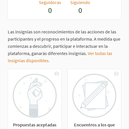
Seguidoras
Siguiendo
0
0
Las insignias son reconocimientos de las acciones de las
participantes y el progreso en la plataforma. A medida que
comienzas a descubrir, participar e interactuar en la
plataforma, ganarás diferentes insignias.
Ver todas las
insígnias disponibles.
Propuestas aceptadas
Encuentros a los que