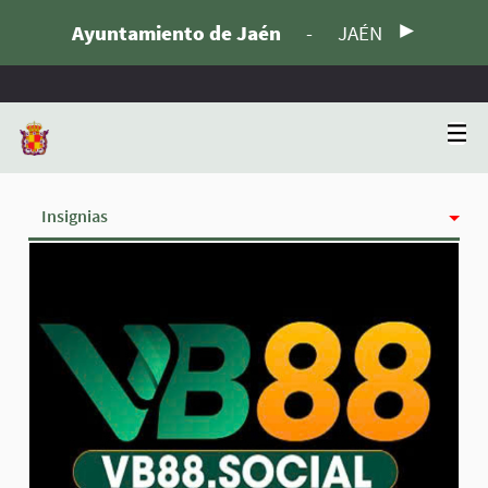
Ayuntamiento de Jaén
-
JAÉN
Insignias
Actividad
Siguiendo
Seguidoras
Grupos