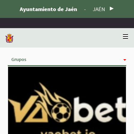
Ayuntamiento de Jaén
-
JAÉN
Grupos
Actividad
Insignias
Siguiendo
Seguidoras