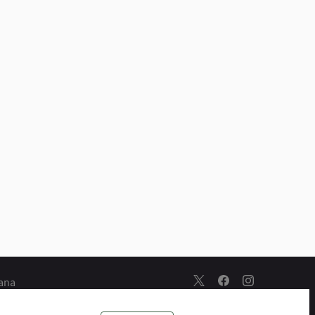
dana
Escuela de Participación 
Escuela de Particip
Escuela de Par