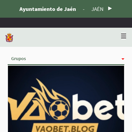
Ayuntamiento de Jaén
-
JAÉN
Grupos
Actividad
Insignias
Siguiendo
Seguidoras