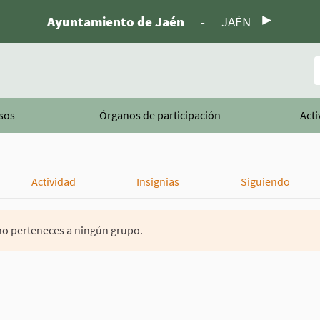
Ayuntamiento de Jaén
-
JAÉN
B
sos
Órganos de participación
Acti
Actividad
Insignias
Siguiendo
o perteneces a ningún grupo.