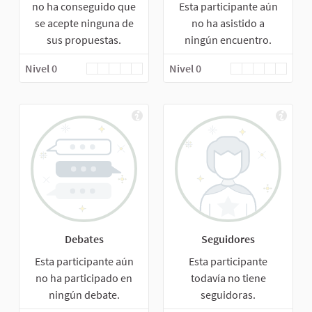
no ha conseguido que
Esta participante aún
se acepte ninguna de
no ha asistido a
sus propuestas.
ningún encuentro.
Nivel 0
Nivel 0
Debates
Seguidores
Esta participante aún
Esta participante
no ha participado en
todavía no tiene
ningún debate.
seguidoras.