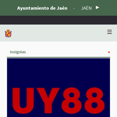
Ayuntamiento de Jaén
-
JAÉN
Insignias
Actividad
Siguiendo
Seguidoras
Grupos