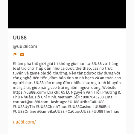
UU88
@uu88icom
Denunciar
Khám phá thế giới giải trí không giới hạn tại UU88 với hàng
loạt trò chơi hấp dẫn như cá cược thể thao, casino trực
tuyến và game bài đổi thưởng. Nền tảng được xây dựng với
công nghệ tiên tiến, đảm bảo tính minh bạch và an toàn cho
người chơi. UU88 còn mang đến nhiều chương trình khuyến
mãi giá trị, giúp nâng cao trải nghiệm người dùng. Website:
https://uu88i.com/ Địa chỉ: 65 Đ. Nguyễn Văn Trỗi, Phường 8,
Phú Nhuận, Hồ Chí Minh, Vietnam SĐT: 0987645233 Email:
contact@uu88i.com Hashtags: #UU88 #NhaCaiUU88
#UU88UyTin #UU88ChinhThuc #UU88Casino #UU88Bet
#UU88Online #GameBaiUU88 #CaCuocUU88 #UU88TheThao
uu88i.com/