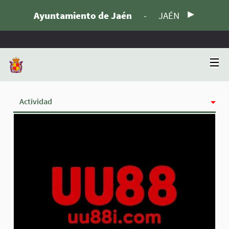
Ayuntamiento de Jaén
-
JAÉN
Actividad
Insignias
Siguiendo
Seguidoras
Grupos