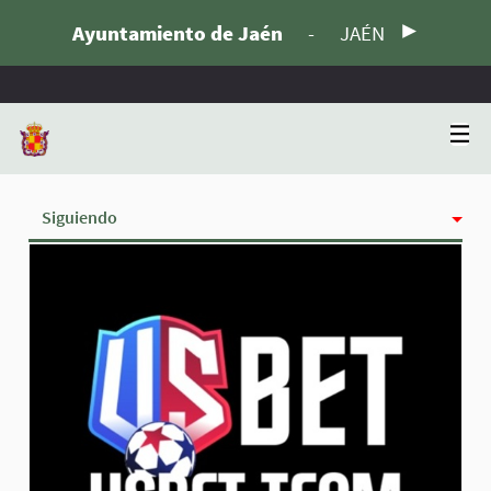
Ayuntamiento de Jaén
-
JAÉN
Siguiendo
Actividad
Insignias
Seguidoras
Grupos