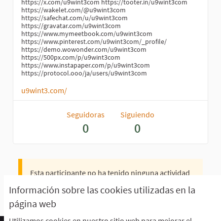
https://x.com/u9wint3com https://tooter.in/u9wint3com
https://wakelet.com/@u9wint3com
https://safechat.com/u/u9wint3com
https://gravatar.com/u9wint3com
https://www.mymeetbook.com/u9wint3com
https://www.pinterest.com/u9wint3com/_profile/
https://demo.wowonder.com/u9wint3com
https://500px.com/p/u9wint3com
https://www.instapaper.com/p/u9wint3com
https://protocol.ooo/ja/users/u9wint3com
u9wint3.com/
Seguidoras
Siguiendo
0
0
Esta participante no ha tenido ninguna actividad
todavía.
Información sobre las cookies utilizadas en la
página web
Utilizamos cookies en nuestro sitio web para mejorar el