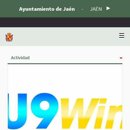
Ayuntamiento de Jaén
-
JAÉN
Actividad
Insignias
Siguiendo
Seguidoras
Grupos