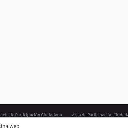
uela de Participación Ciudadana
Área de Participación Ciuda
CURSO LENGUAJE DE SIGNOS ESPAÑOLA A1.2. (PRESENCIAL)
ágina web