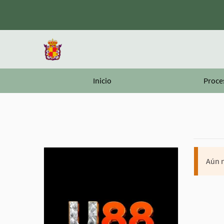
Inicio
Proce
Aún n