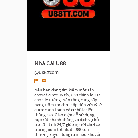
Nhà Cái U88
@u88ttcom
Denunciar
Nếu bạn đang tìm kiếm một sân
chơi cá cược uy tín, U88 chính là lựa
chọn lý tưởng. Nền tảng cung cấp
hàng trăm trò chơi hấp dẫn với tỷ lệ
cược cạnh tranh và cơ hội chiến
thắng cao. Giao diện dễ sử dụng,
nạp rút nhanh chóng và dịch vụ hỗ
trợ tận tình 24/7 giúp người chơi có
trải nghiệm tốt nhất. U88 còn
thường xuyên tung ra nhiều khuyến