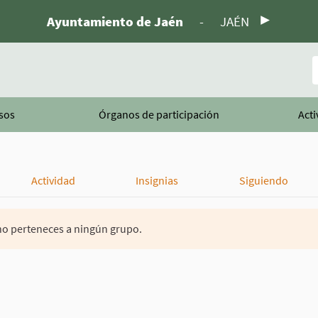
Ayuntamiento de Jaén
-
JAÉN
B
sos
Órganos de participación
Acti
Actividad
Insignias
Siguiendo
o perteneces a ningún grupo.