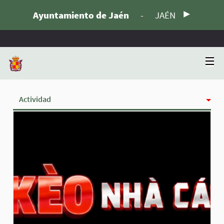
Ayuntamiento de Jaén
-
JAÉN
Actividad
Insignias
Siguiendo
Seguidoras
Grupos