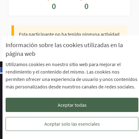
0
0
Esta participante no ha tenido ninguna actividad
todavía.
Información sobre las cookies utilizadas en la
página web
Utilizamos cookies en nuestro sitio web para mejorar el
rendimiento y el contenido del mismo. Las cookies nos
permiten ofrecer una experiencia de usuario y unos contenidos
Escuela de Participación Ciudadana
más personalizados desde nuestros canales de redes sociales.
Área de Participación Ciudadana
CURSO LENGUAJE DE SIGNOS ESPAÑOLA A1.2. (PRESENCIAL)
Descargar ficheros de datos abiertos
Aceptar todas
Configuración de cookies
Escuela de Participación Ciudadana en 
Escuela de Participación Ciudada
Escuela de Participación Ciu
Aceptar solo las esenciales