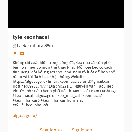
tyle keonhacai
@tylekeonhacai88io
Denunciar
Không chỉ xuất hiện trong bóng đá, Kèo nhà cái còn phổ
biến ở nhiều bộ môn thể thao khác. Mỗi loại kèo có cách
tính riêng, đòi hỏi người chơi phải nắm rõ luật để hạn chế
rủi ro và tối đa hóa cơ hội thắng. Website:
https://algosage.io/ Email: keonhacai55fund@gmail.com
Hotline: 0973174777 Địa chỉ: 271 Đ. Nguyễn Văn Tạo, Hiệp
Phước, Nhà Bè, Thành phố Hồ Chí Minh, Việt Nam Hashtags:
#keonhacai #algosageio #keo_nha_cai #keonhacai5
#kèo_nhà_cái 5 #kèo_nhà_cái_hôm_nay
#tỷ_lệ_kèo_nhà_cái
algosage.io/
Seguidoras
Siguiendo