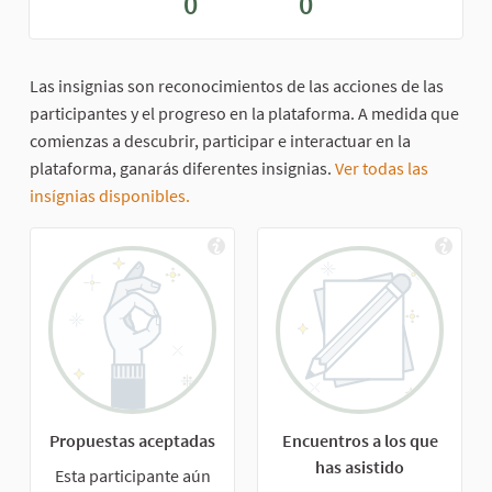
0
0
Las insignias son reconocimientos de las acciones de las
participantes y el progreso en la plataforma. A medida que
comienzas a descubrir, participar e interactuar en la
plataforma, ganarás diferentes insignias.
Ver todas las
insígnias disponibles.
Propuestas aceptadas
Encuentros a los que
has asistido
Esta participante aún