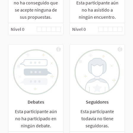
no ha conseguido que
Esta participante aún
se acepte ninguna de
no ha asistido a
sus propuestas.
ningún encuentro.
Nivel 0
Nivel 0
Debates
Seguidores
Esta participante aún
Esta participante
no ha participado en
todavía no tiene
ningún debate.
seguidoras.