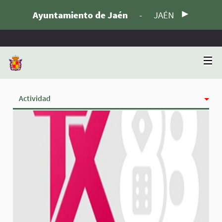
Ayuntamiento de Jaén
-
JAÉN
Actividad
Insignias
Siguiendo
Seguidoras
Grupos