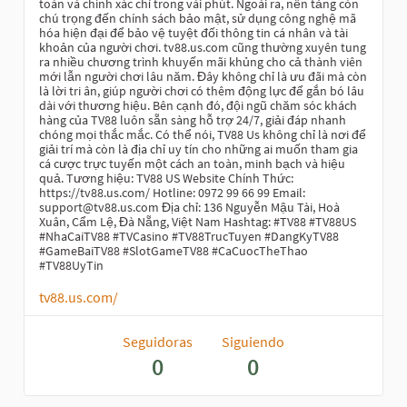
toàn và chính xác chỉ trong vài phút. Ngoài ra, nền tảng còn
chú trọng đến chính sách bảo mật, sử dụng công nghệ mã
hóa hiện đại để bảo vệ tuyệt đối thông tin cá nhân và tài
khoản của người chơi. tv88.us.com cũng thường xuyên tung
ra nhiều chương trình khuyến mãi khủng cho cả thành viên
mới lẫn người chơi lâu năm. Đây không chỉ là ưu đãi mà còn
là lời tri ân, giúp người chơi có thêm động lực để gắn bó lâu
dài với thương hiệu. Bên cạnh đó, đội ngũ chăm sóc khách
hàng của TV88 luôn sẵn sàng hỗ trợ 24/7, giải đáp nhanh
chóng mọi thắc mắc. Có thể nói, TV88 Us không chỉ là nơi để
giải trí mà còn là địa chỉ uy tín cho những ai muốn tham gia
cá cược trực tuyến một cách an toàn, minh bạch và hiệu
quả. Tương hiệu: TV88 US Website Chính Thức:
https://tv88.us.com/ Hotline: 0972 99 66 99 Email:
support@tv88.us.com Địa chỉ: 136 Nguyễn Mậu Tài, Hoà
Xuân, Cẩm Lệ, Đà Nẵng, Việt Nam Hashtag: #TV88 #TV88US
#NhaCaiTV88 #TVCasino #TV88TrucTuyen #DangKyTV88
#GameBaiTV88 #SlotGameTV88 #CaCuocTheThao
#TV88UyTin
tv88.us.com/
Seguidoras
Siguiendo
0
0