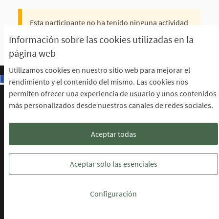
Esta participante no ha tenido ninguna actividad
todavía.
Información sobre las cookies utilizadas en la
página web
Utilizamos cookies en nuestro sitio web para mejorar el
rendimiento y el contenido del mismo. Las cookies nos
permiten ofrecer una experiencia de usuario y unos contenidos
Escuela de Participación Ciudadana
más personalizados desde nuestros canales de redes sociales.
Área de Participación Ciudadana
CURSO LENGUAJE DE SIGNOS ESPAÑOLA A1.2. (PRESENCIAL)
Descargar ficheros de datos abiertos
Aceptar todas
Configuración de cookies
Escuela de Participación Ciudadana en 
Escuela de Participación Ciudada
Escuela de Participación Ciu
Aceptar solo las esenciales
Web creada con
software libre
.
Configuración
(Enlace externo)