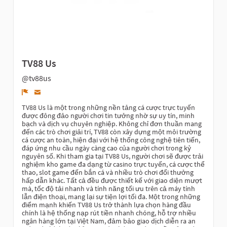
TV88 Us
@tv88us
Denunciar
TV88 Us là một trong những nền tảng cá cược trực tuyến
được đông đảo người chơi tin tưởng nhờ sự uy tín, minh
bạch và dịch vụ chuyên nghiệp. Không chỉ đơn thuần mang
đến các trò chơi giải trí, TV88 còn xây dựng một môi trường
cá cược an toàn, hiện đại với hệ thống công nghệ tiên tiến,
đáp ứng nhu cầu ngày càng cao của người chơi trong kỷ
nguyên số. Khi tham gia tại TV88 Us, người chơi sẽ được trải
nghiệm kho game đa dạng từ casino trực tuyến, cá cược thể
thao, slot game đến bắn cá và nhiều trò chơi đổi thưởng
hấp dẫn khác. Tất cả đều được thiết kế với giao diện mượt
mà, tốc độ tải nhanh và tính năng tối ưu trên cả máy tính
lẫn điện thoại, mang lại sự tiện lợi tối đa. Một trong những
điểm mạnh khiến TV88 Us trở thành lựa chọn hàng đầu
chính là hệ thống nạp rút tiền nhanh chóng, hỗ trợ nhiều
ngân hàng lớn tại Việt Nam, đảm bảo giao dịch diễn ra an