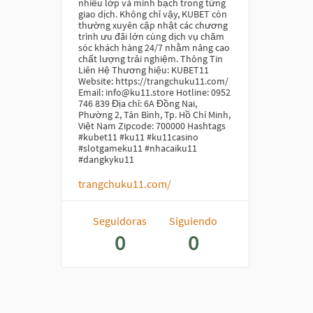
nhiều lớp và minh bạch trong từng
giao dịch. Không chỉ vậy, KUBET còn
thường xuyên cập nhật các chương
trình ưu đãi lớn cùng dịch vụ chăm
sóc khách hàng 24/7 nhằm nâng cao
chất lượng trải nghiệm. Thông Tin
Liên Hệ Thương hiệu: KUBET11
Website: https://trangchuku11.com/
Email: info@ku11.store Hotline: 0952
746 839 Địa chỉ: 6A Đồng Nai,
Phường 2, Tân Bình, Tp. Hồ Chí Minh,
Việt Nam Zipcode: 700000 Hashtags
#kubet11 #ku11 #ku11casino
#slotgameku11 #nhacaiku11
#dangkyku11
trangchuku11.com/
Seguidoras
Siguiendo
0
0