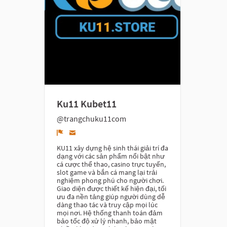
Ku11 Kubet11
@trangchuku11com
Denunciar
KU11 xây dựng hệ sinh thái giải trí đa
dạng với các sản phẩm nổi bật như
cá cược thể thao, casino trực tuyến,
slot game và bắn cá mang lại trải
nghiệm phong phú cho người chơi.
Giao diện được thiết kế hiện đại, tối
ưu đa nền tảng giúp người dùng dễ
dàng thao tác và truy cập mọi lúc
mọi nơi. Hệ thống thanh toán đảm
bảo tốc độ xử lý nhanh, bảo mật