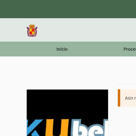
Inicio
Proce
Aún n