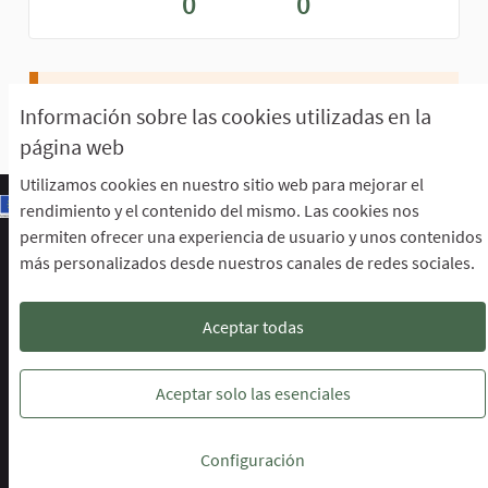
0
0
Aún no hay seguidores.
Información sobre las cookies utilizadas en la
página web
Utilizamos cookies en nuestro sitio web para mejorar el
rendimiento y el contenido del mismo. Las cookies nos
permiten ofrecer una experiencia de usuario y unos contenidos
Escuela de Participación Ciudadana
más personalizados desde nuestros canales de redes sociales.
Área de Participación Ciudadana
CURSO LENGUAJE DE SIGNOS ESPAÑOLA A1.2. (PRESENCIAL)
Descargar ficheros de datos abiertos
Aceptar todas
Configuración de cookies
Escuela de Participación Ciudadana en 
Escuela de Participación Ciudada
Escuela de Participación Ciu
Aceptar solo las esenciales
Web creada con
software libre
.
Configuración
(Enlace externo)