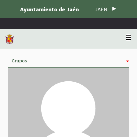
Ayuntamiento de Jaén
-
JAÉN
Grupos
Actividad
Insignias
Siguiendo
Seguidoras