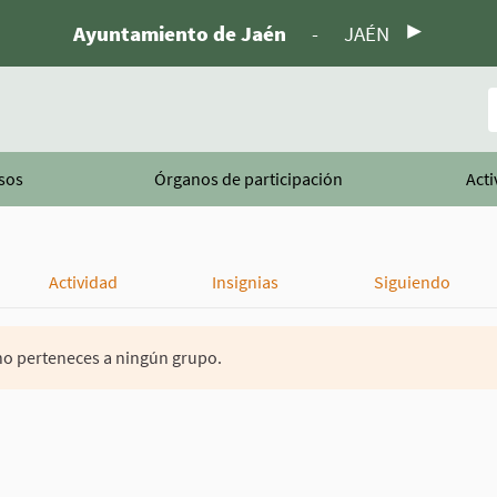
Ayuntamiento de Jaén
-
JAÉN
B
sos
Órganos de participación
Acti
Actividad
Insignias
Siguiendo
o perteneces a ningún grupo.