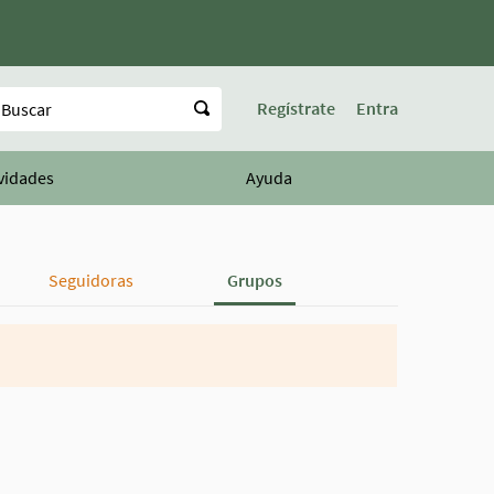
uscar
Regístrate
Entra
vidades
Ayuda
Seguidoras
Grupos