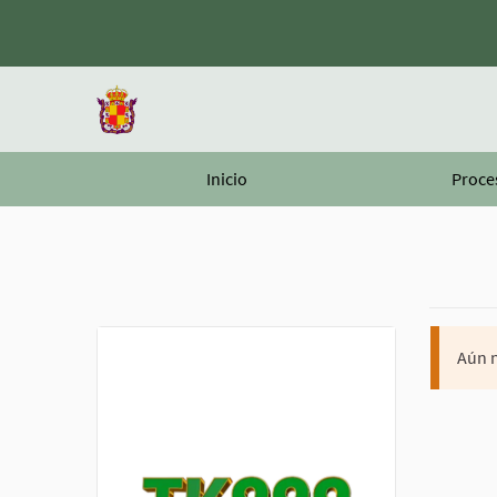
Inicio
Proce
Aún n