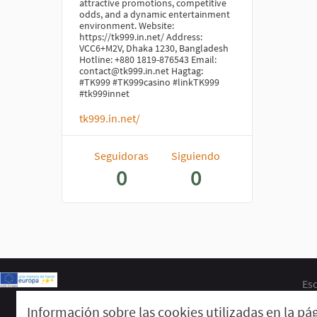
attractive promotions, competitive
odds, and a dynamic entertainment
environment. Website:
https://tk999.in.net/ Address:
VCC6+M2V, Dhaka 1230, Bangladesh
Hotline: +880 1819-876543 Email:
contact@tk999.in.net Hagtag:
#TK999 #TK999casino #linkTK999
#tk999innet
tk999.in.net/
Seguidoras
Siguiendo
0
0
Esc
Información sobre las cookies utilizadas en la p