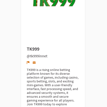
TK999
@tk999innet
Denunciar
TK999 is a rising online betting
platform known for its diverse
selection of games, including casino,
sports betting, slots, and exciting
mini-games. With a user-friendly
interface, fast processing speed, and
advanced security systems, it
ensures a smooth and secure
gaming experience for all players.
Join TK999 today to explore