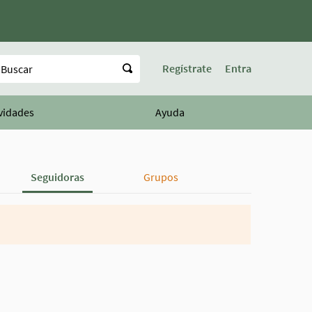
uscar
Regístrate
Entra
vidades
Ayuda
Seguidoras
Grupos