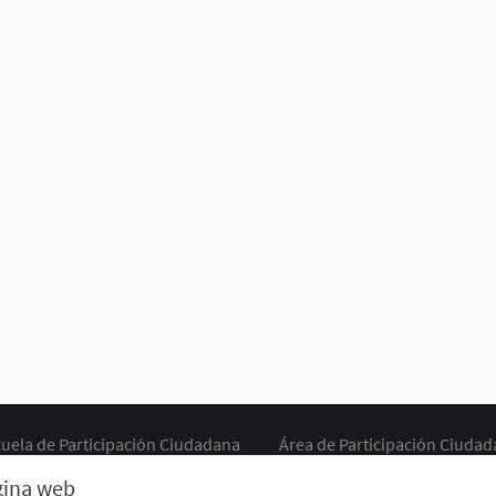
uela de Participación Ciudadana
Área de Participación Ciuda
CURSO LENGUAJE DE SIGNOS ESPAÑOLA A1.2. (PRESENCIAL)
ágina web