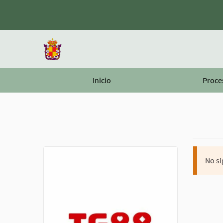
Inicio
Proce
No si