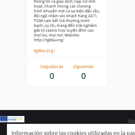
thông tin và giao dịch; nạp rút linh
hoạt, nhanh chóng; các chương
trình khuyến mãi và sự kiện đặc sắc;
đội ngũ chăm sóc khách hàng 24/7;
TG88 cam kết trả thưởng minh
bạch, uy tín, mang đến trải nghiệm
giải trí casino trực tuyến đỉnh cao
mọi lúc, mọi nơi. Website:
http://tg88a.org/
tg88a.org/
Seguidoras
Siguiendo
0
0
Esc
Información sobre las cookies utilizadas en la p