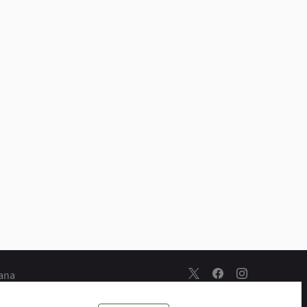
dana
Escuela de Participación 
Escuela de Particip
Escuela de Par