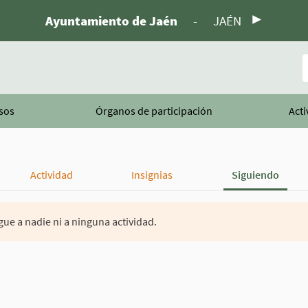
Ayuntamiento de Jaén
-
JAÉN
B
sos
Órganos de participación
Acti
Actividad
Insignias
Siguiendo
gue a nadie ni a ninguna actividad.