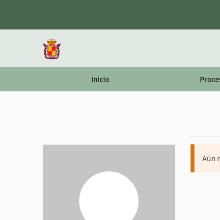
Inicio
Proce
Aún n