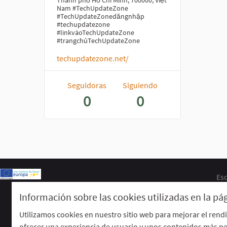
Thành phố Hồ Chí Minh, 700000, Việt
Nam #TechUpdateZone
#TechUpdateZonedăngnhập
#techupdatezone
#linkvàoTechUpdateZone
#trangchủTechUpdateZone
techupdatezone.net/
Seguidoras
Siguiendo
0
0
Esc
Información sobre las cookies utilizadas en la p
Utilizamos cookies en nuestro sitio web para mejorar el rend
ofrecer una experiencia de usuario y unos contenidos más pe