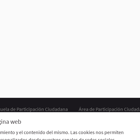
uela de Participación Ciudadana
Área de Participación Ciuda
CURSO LENGUAJE DE SIGNOS ESPAÑOLA A1.2. (PRESENCIAL)
ágina web
Descargar ficheros de datos abiertos
Configuración de cookie
imiento y el contenido del mismo. Las cookies nos permiten
rsonalizados desde nuestros canales de redes sociales.