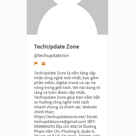
TechUpdate Zone
@techupdatezon
Denunciar
TechUpdate Zone là nền tảng cập
nhật công nghệ mới nhất, bao gồm
phần mềm, digital trend và các tin
nóng trong giới tech. Với nội dung rõ
ràng và luôn được cập nhật,
TechUpdate Zone giúp bạn nắm bắt
xu hướng công nghệ một cách
nhanh chóng và chính xác. Website
chính thức:
https://techupdatezone.net/ Email:
techupdatezone@gmail.com SĐT:
0508664291 Địa chỉ: 468/16 Đường
Phạm Văn Chí, Phường 8, Quận 6,