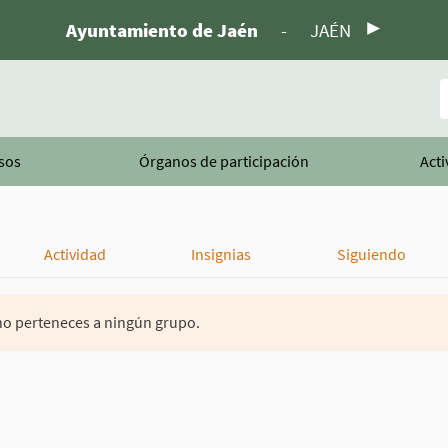
Ayuntamiento de Jaén
-
JAÉN
B
sos
Órganos de participación
Acti
Actividad
Insignias
Siguiendo
o perteneces a ningún grupo.