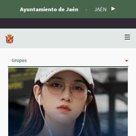
Ayuntamiento de Jaén
-
JAÉN
Grupos
Actividad
Insignias
Siguiendo
Seguidoras