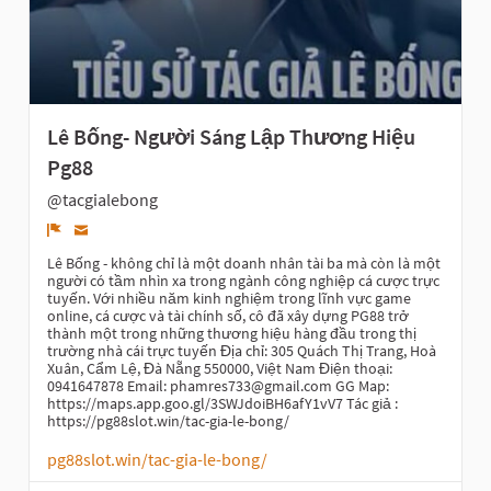
Lê Bống- Người Sáng Lập Thương Hiệu
Pg88
@tacgialebong
Denunciar
Lê Bống - không chỉ là một doanh nhân tài ba mà còn là một
người có tầm nhìn xa trong ngành công nghiệp cá cược trực
tuyến. Với nhiều năm kinh nghiệm trong lĩnh vực game
online, cá cược và tài chính số, cô đã xây dựng PG88 trở
thành một trong những thương hiệu hàng đầu trong thị
trường nhà cái trực tuyến Địa chỉ: 305 Quách Thị Trang, Hoà
Xuân, Cẩm Lệ, Đà Nẵng 550000, Việt Nam Điện thoại:
0941647878 Email: phamres733@gmail.com GG Map:
https://maps.app.goo.gl/3SWJdoiBH6afY1vV7 Tác giả :
https://pg88slot.win/tac-gia-le-bong/
pg88slot.win/tac-gia-le-bong/