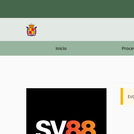
Inicio
Proce
Est