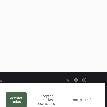
dana
Escuela de Participación 
Escuela de Particip
Escuela de Par
s
Aceptar
Aceptar
solo las
Configuración
todas
esenciales