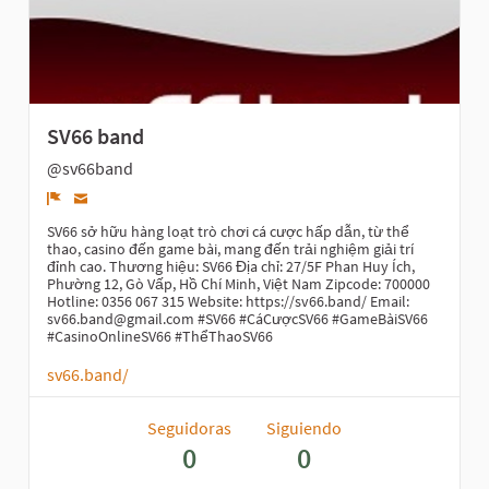
SV66 band
@sv66band
Denunciar
SV66 sở hữu hàng loạt trò chơi cá cược hấp dẫn, từ thể
thao, casino đến game bài, mang đến trải nghiệm giải trí
đỉnh cao. Thương hiệu: SV66 Địa chỉ: 27/5F Phan Huy Ích,
Phường 12, Gò Vấp, Hồ Chí Minh, Việt Nam Zipcode: 700000
Hotline: 0356 067 315 Website: https://sv66.band/ Email:
sv66.band@gmail.com #SV66 #CáCượcSV66 #GameBàiSV66
#CasinoOnlineSV66 #ThểThaoSV66
sv66.band/
Seguidoras
Siguiendo
0
0