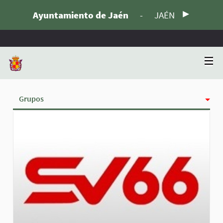
Ayuntamiento de Jaén
-
JAÉN
Grupos
Actividad
Insignias
Siguiendo
Seguidoras