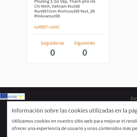
Phường 3, Gò Vấp, Thành phố Hồ
Chí Minh, Vietnam #sut88
#sut887com #nohusut88 #sut_88
#linkvaosut88
sut887.com/
Seguidoras
Siguiendo
0
0
Esc
Información sobre las cookies utilizadas en la p
Utilizamos cookies en nuestro sitio web para mejorar el rend
ofrecer una experiencia de usuario y unos contenidos más pe
Web creada con
software libre
.
(Enlace