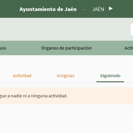
Ayuntamiento de Jaén
-
JAÉN
B
sos
Órganos de participación
Acti
Actividad
Insignias
Siguiendo
gue a nadie ni a ninguna actividad.