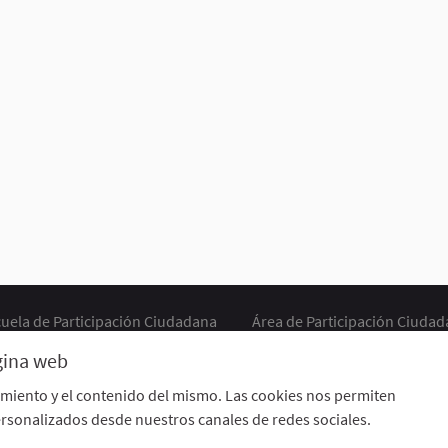
uela de Participación Ciudadana
Área de Participación Ciuda
CURSO LENGUAJE DE SIGNOS ESPAÑOLA A1.2. (PRESENCIAL)
ágina web
Descargar ficheros de datos abiertos
Configuración de cookie
imiento y el contenido del mismo. Las cookies nos permiten
rsonalizados desde nuestros canales de redes sociales.
 externo)