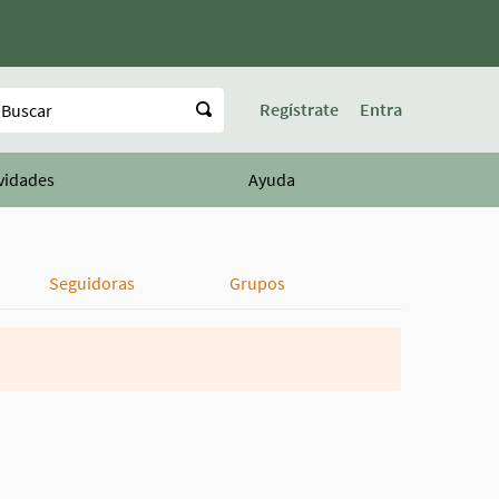
uscar
Regístrate
Entra
vidades
Ayuda
Seguidoras
Grupos