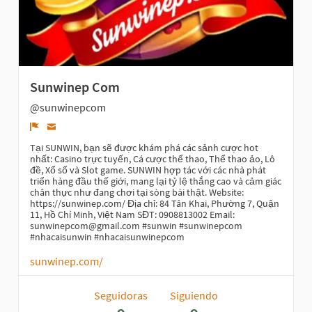
Sunwinep Com
@sunwinepcom
Denunciar
Tại SUNWIN, bạn sẽ được khám phá các sảnh cược hot
nhất: Casino trực tuyến, Cá cược thể thao, Thể thao ảo, Lô
đề, Xổ số và Slot game. SUNWIN hợp tác với các nhà phát
triển hàng đầu thế giới, mang lại tỷ lệ thắng cao và cảm giác
chân thực như đang chơi tại sòng bài thật. Website:
https://sunwinep.com/ Địa chỉ: 84 Tân Khai, Phường 7, Quận
11, Hồ Chí Minh, Việt Nam SĐT: 0908813002 Email:
sunwinepcom@gmail.com #sunwin #sunwinepcom
#nhacaisunwin #nhacaisunwinepcom
sunwinep.com/
Seguidoras
Siguiendo