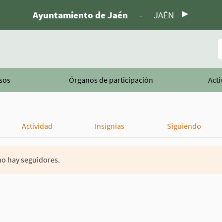
Ayuntamiento de Jaén
-
JAÉN
B
sos
Órganos de participación
Acti
Actividad
Insignias
Siguiendo
o hay seguidores.