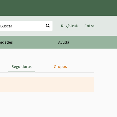
uscar
Regístrate
Entra
vidades
Ayuda
Seguidoras
Grupos