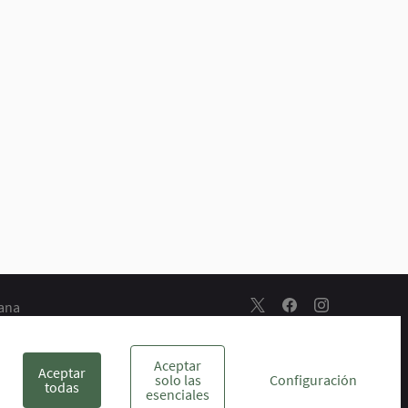
dana
Escuela de Participación 
Escuela de Particip
Escuela de Par
s
Aceptar
Aceptar
solo las
Configuración
todas
esenciales