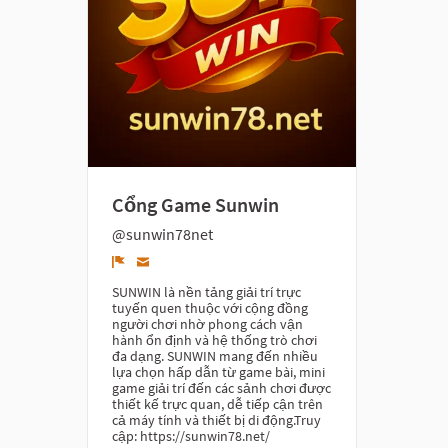
Cổng Game Sunwin
@sunwin78net
Denunciar
SUNWIN là nền tảng giải trí trực
tuyến quen thuộc với cộng đồng
người chơi nhờ phong cách vận
hành ổn định và hệ thống trò chơi
đa dạng. SUNWIN mang đến nhiều
lựa chọn hấp dẫn từ game bài, mini
game giải trí đến các sảnh chơi được
thiết kế trực quan, dễ tiếp cận trên
cả máy tính và thiết bị di động.Truy
cập: https://sunwin78.net/