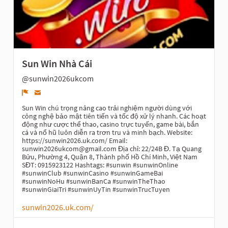
Sun Win Nhà Cái
@sunwin2026ukcom
Denunciar
Sun Win chú trọng nâng cao trải nghiệm người dùng với
công nghệ bảo mật tiên tiến và tốc độ xử lý nhanh. Các hoạt
động như cược thể thao, casino trực tuyến, game bài, bắn
cá và nổ hũ luôn diễn ra trơn tru và minh bạch. Website:
https://sunwin2026.uk.com/ Email:
sunwin2026ukcom@gmail.com Địa chỉ: 22/24B Đ. Tạ Quang
Bửu, Phường 4, Quận 8, Thành phố Hồ Chí Minh, Việt Nam
SĐT: 0915923122 Hashtags: #sunwin #sunwinOnline
#sunwinClub #sunwinCasino #sunwinGameBai
#sunwinNoHu #sunwinBanCa #sunwinTheThao
#sunwinGiaiTri #sunwinUyTin #sunwinTrucTuyen
sunwin2026.uk.com/