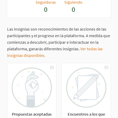
Seguidoras
Siguiendo
0
0
Las insignias son reconocimientos de las acciones de las
participantes y el progreso en la plataforma. A medida que
comienzas a descubrir, participar e interactuar en la
plataforma, ganarás diferentes insignias.
Ver todas las
insígnias disponibles.
Propuestas aceptadas
Encuentros a los que