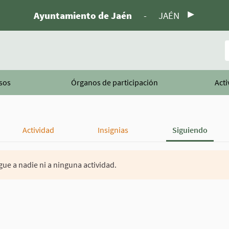
Ayuntamiento de Jaén
-
JAÉN
B
sos
Órganos de participación
Acti
Actividad
Insignias
Siguiendo
gue a nadie ni a ninguna actividad.