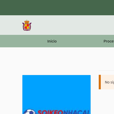
Inicio
Proce
No si