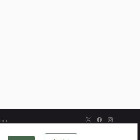
dana
Escuela de Participación 
Escuela de Particip
Escuela de Par
s