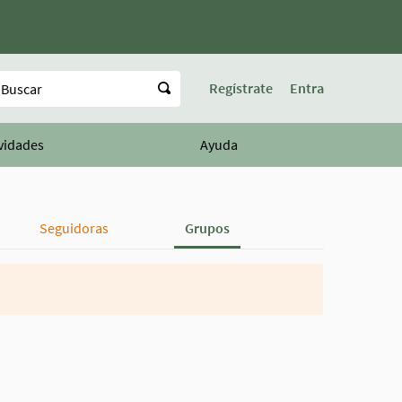
uscar
Regístrate
Entra
vidades
Ayuda
Seguidoras
Grupos