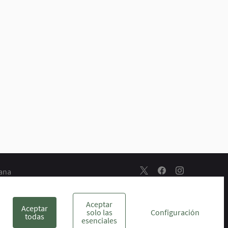
dana
Escuela de Participación 
Escuela de Particip
Escuela de Par
s
Aceptar
Aceptar
solo las
Configuración
todas
esenciales