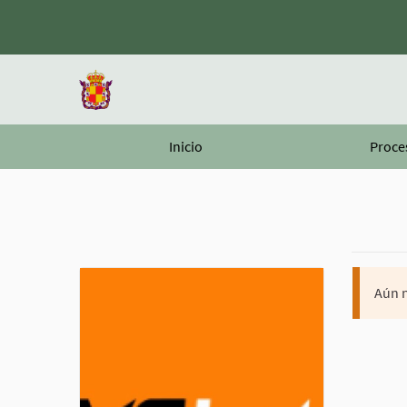
Inicio
Proce
Aún n