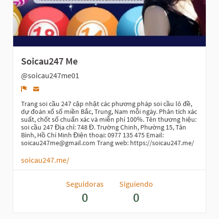
Soicau247 Me
@soicau247me01
Denunciar
Trang soi cầu 247 cập nhật các phương pháp soi cầu lô đề,
dự đoán xổ số miền Bắc, Trung, Nam mỗi ngày. Phân tích xác
suất, chốt số chuẩn xác và miễn phí 100%. Tên thương hiệu:
soi cầu 247 Địa chỉ: 748 Đ. Trường Chinh, Phường 15, Tân
Bình, Hồ Chí Minh Điện thoại: 0977 135 475 Email:
soicau247me@gmail.com Trang web: https://soicau247.me/
soicau247.me/
Seguidoras
Siguiendo
0
0