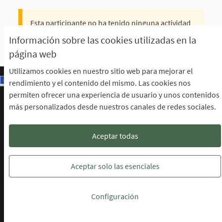
Esta participante no ha tenido ninguna actividad
todavía.
Información sobre las cookies utilizadas en la
página web
Utilizamos cookies en nuestro sitio web para mejorar el
rendimiento y el contenido del mismo. Las cookies nos
permiten ofrecer una experiencia de usuario y unos contenidos
Escuela de Participación Ciudadana
más personalizados desde nuestros canales de redes sociales.
Área de Participación Ciudadana
CURSO LENGUAJE DE SIGNOS ESPAÑOLA A1.2. (PRESENCIAL)
Descargar ficheros de datos abiertos
Aceptar todas
Configuración de cookies
Escuela de Participación Ciudadana en 
Escuela de Participación Ciudada
Escuela de Participación Ciu
Aceptar solo las esenciales
Web creada con
software libre
.
Configuración
(Enlace externo)