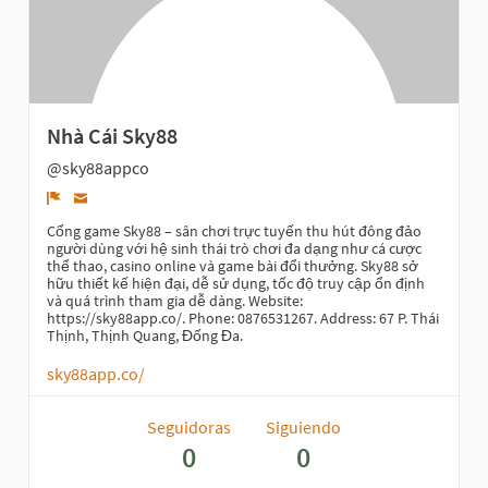
Nhà Cái Sky88
@sky88appco
Denunciar
Cổng game Sky88 – sân chơi trực tuyến thu hút đông đảo
người dùng với hệ sinh thái trò chơi đa dạng như cá cược
thể thao, casino online và game bài đổi thưởng. Sky88 sở
hữu thiết kế hiện đại, dễ sử dụng, tốc độ truy cập ổn định
và quá trình tham gia dễ dàng. Website:
https://sky88app.co/. Phone: 0876531267. Address: 67 P. Thái
Thịnh, Thịnh Quang, Đống Đa.
sky88app.co/
Seguidoras
Siguiendo
0
0