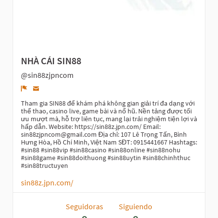
NHÀ CÁI SIN88
@sin88zjpncom
Denunciar
Tham gia SIN88 để khám phá không gian giải trí đa dạng với
thể thao, casino live, game bài và nổ hũ. Nền tảng được tối
ưu mượt mà, hỗ trợ liên tục, mang lại trải nghiệm tiện lợi và
hấp dẫn. Website: https://sin88z.jpn.com/ Email:
sin88zjpncom@gmail.com Địa chỉ: 107 Lê Trọng Tấn, Bình
Hưng Hòa, Hồ Chí Minh, Việt Nam SĐT: 0915441667 Hashtags:
#sin88 #sin88vip #sin88casino #sin88online #sin88nohu
#sin88game #sin88doithuong #sin88uytin #sin88chinhthuc
#sin88tructuyen
sin88z.jpn.com/
Seguidoras
Siguiendo