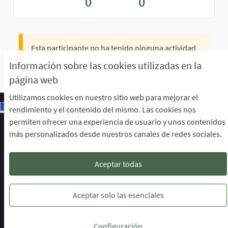
0
0
Esta participante no ha tenido ninguna actividad
todavía.
Información sobre las cookies utilizadas en la
página web
Utilizamos cookies en nuestro sitio web para mejorar el
rendimiento y el contenido del mismo. Las cookies nos
permiten ofrecer una experiencia de usuario y unos contenidos
Escuela de Participación Ciudadana
más personalizados desde nuestros canales de redes sociales.
Área de Participación Ciudadana
CURSO LENGUAJE DE SIGNOS ESPAÑOLA A1.2. (PRESENCIAL)
Descargar ficheros de datos abiertos
Aceptar todas
Configuración de cookies
Escuela de Participación Ciudadana en 
Escuela de Participación Ciudada
Escuela de Participación Ciu
Aceptar solo las esenciales
Web creada con
software libre
.
Configuración