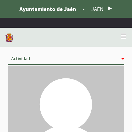
Ayuntamiento de Jaén
-
JAÉN
Actividad
Insignias
Siguiendo
Seguidoras
Grupos