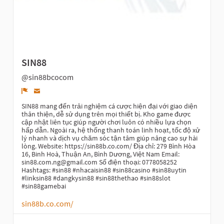
SIN88
@sin88bcocom
Denunciar
SIN88 mang đến trải nghiệm cá cược hiện đại với giao diện
thân thiện, dễ sử dụng trên mọi thiết bị. Kho game được
cập nhật liên tục giúp người chơi luôn có nhiều lựa chọn
hấp dẫn. Ngoài ra, hệ thống thanh toán linh hoạt, tốc độ xử
lý nhanh và dịch vụ chăm sóc tận tâm giúp nâng cao sự hài
lòng. Website: https://sin88b.co.com/ Địa chỉ: 279 Bình Hòa
16, Binh Hoà, Thuận An, Bình Dương, Việt Nam Email:
sin88.com.ng@gmail.com Số điện thoại: 0778058252
Hashtags: #sin88 #nhacaisin88 #sin88casino #sin88uytin
#linksin88 #dangkysin88 #sin88thethao #sin88slot
#sin88gamebai
sin88b.co.com/