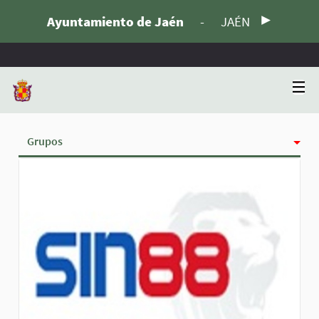
Ayuntamiento de Jaén
-
JAÉN
Grupos
Actividad
Insignias
Siguiendo
Seguidoras