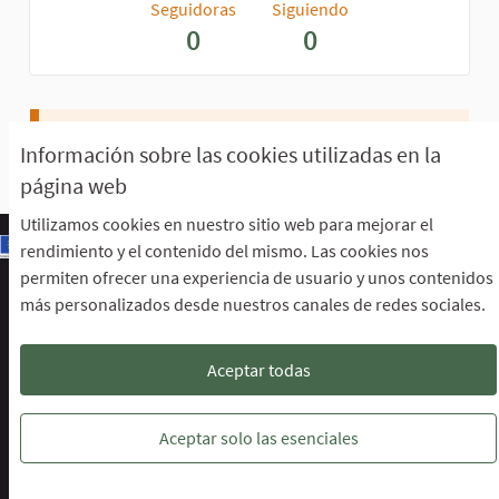
Seguidoras
Siguiendo
0
0
Aún no hay seguidores.
Información sobre las cookies utilizadas en la
página web
Utilizamos cookies en nuestro sitio web para mejorar el
rendimiento y el contenido del mismo. Las cookies nos
permiten ofrecer una experiencia de usuario y unos contenidos
Escuela de Participación Ciudadana
más personalizados desde nuestros canales de redes sociales.
Área de Participación Ciudadana
CURSO LENGUAJE DE SIGNOS ESPAÑOLA A1.2. (PRESENCIAL)
Descargar ficheros de datos abiertos
Aceptar todas
Configuración de cookies
Escuela de Participación Ciudadana en 
Escuela de Participación Ciudada
Escuela de Participación Ciu
Aceptar solo las esenciales
Web creada con
software libre
.