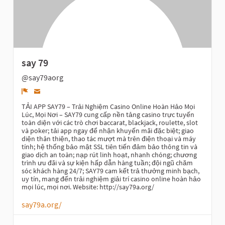
say 79
@say79aorg
Denunciar
TẢI APP SAY79 – Trải Nghiệm Casino Online Hoàn Hảo Mọi
Lúc, Mọi Nơi – SAY79 cung cấp nền tảng casino trực tuyến
toàn diện với các trò chơi baccarat, blackjack, roulette, slot
và poker; tải app ngay để nhận khuyến mãi đặc biệt; giao
diện thân thiện, thao tác mượt mà trên điện thoại và máy
tính; hệ thống bảo mật SSL tiên tiến đảm bảo thông tin và
giao dịch an toàn; nạp rút linh hoạt, nhanh chóng; chương
trình ưu đãi và sự kiện hấp dẫn hàng tuần; đội ngũ chăm
sóc khách hàng 24/7; SAY79 cam kết trả thưởng minh bạch,
uy tín, mang đến trải nghiệm giải trí casino online hoàn hảo
mọi lúc, mọi nơi. Website: http://say79a.org/
say79a.org/