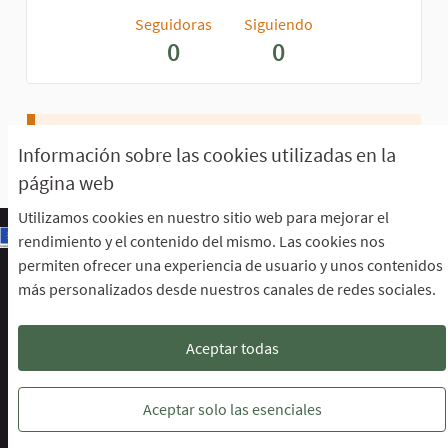
Seguidoras
Siguiendo
0
0
Aún no hay seguidores.
Información sobre las cookies utilizadas en la
página web
Utilizamos cookies en nuestro sitio web para mejorar el
rendimiento y el contenido del mismo. Las cookies nos
permiten ofrecer una experiencia de usuario y unos contenidos
Escuela de Participación Ciudadana
más personalizados desde nuestros canales de redes sociales.
Área de Participación Ciudadana
CURSO LENGUAJE DE SIGNOS ESPAÑOLA A1.2. (PRESENCIAL)
Descargar ficheros de datos abiertos
Aceptar todas
Configuración de cookies
Escuela de Participación Ciudadana en 
Escuela de Participación Ciudada
Escuela de Participación Ciu
Aceptar solo las esenciales