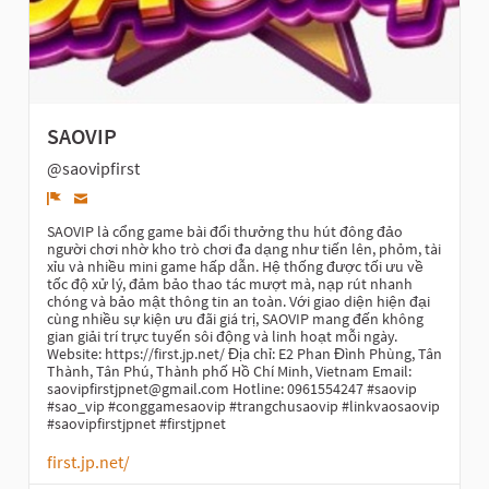
SAOVIP
@saovipfirst
Denunciar
SAOVIP là cổng game bài đổi thưởng thu hút đông đảo
người chơi nhờ kho trò chơi đa dạng như tiến lên, phỏm, tài
xỉu và nhiều mini game hấp dẫn. Hệ thống được tối ưu về
tốc độ xử lý, đảm bảo thao tác mượt mà, nạp rút nhanh
chóng và bảo mật thông tin an toàn. Với giao diện hiện đại
cùng nhiều sự kiện ưu đãi giá trị, SAOVIP mang đến không
gian giải trí trực tuyến sôi động và linh hoạt mỗi ngày.
Website: https://first.jp.net/ Địa chỉ: E2 Phan Đình Phùng, Tân
Thành, Tân Phú, Thành phố Hồ Chí Minh, Vietnam Email:
saovipfirstjpnet@gmail.com Hotline: 0961554247 #saovip
#sao_vip #conggamesaovip #trangchusaovip #linkvaosaovip
#saovipfirstjpnet #firstjpnet
first.jp.net/