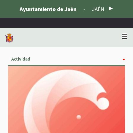
Ayuntamiento de Jaén
-
JAÉN
Actividad
Insignias
Siguiendo
Seguidoras
Grupos