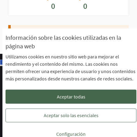
0
0
Aún no perteneces a ningún grupo.
Información sobre las cookies utilizadas en la
página web
Utilizamos cookies en nuestro sitio web para mejorar el
rendimiento y el contenido del mismo. Las cookies nos
permiten ofrecer una experiencia de usuario y unos contenidos
Escuela de Participación Ciudadana
más personalizados desde nuestros canales de redes sociales.
Área de Participación Ciudadana
CURSO LENGUAJE DE SIGNOS ESPAÑOLA A1.2. (PRESENCIAL)
Descargar ficheros de datos abiertos
Aceptar todas
Configuración de cookies
Escuela de Participación Ciudadana en 
Escuela de Participación Ciudada
Escuela de Participación Ciu
Aceptar solo las esenciales
Web creada con
software libre
.
Configuración
(Enlace externo)