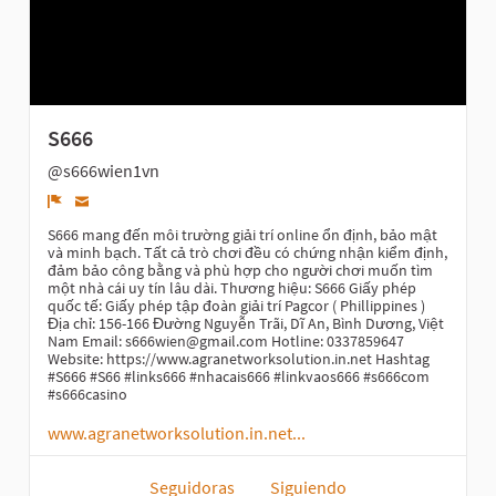
S666
@s666wien1vn
Denunciar
S666 mang đến môi trường giải trí online ổn định, bảo mật
và minh bạch. Tất cả trò chơi đều có chứng nhận kiểm định,
đảm bảo công bằng và phù hợp cho người chơi muốn tìm
một nhà cái uy tín lâu dài. Thương hiệu: S666 Giấy phép
quốc tế: Giấy phép tập đoàn giải trí Pagcor ( Phillippines )
Địa chỉ: 156-166 Đường Nguyễn Trãi, Dĩ An, Bình Dương, Việt
Nam Email: s666wien@gmail.com Hotline: 0337859647
Website: https://www.agranetworksolution.in.net Hashtag
#S666 #S66 #links666 #nhacais666 #linkvaos666 #s666com
#s666casino
www.agranetworksolution.in.net...
Seguidoras
Siguiendo