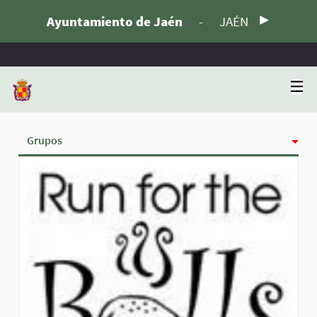
Ayuntamiento de Jaén
-
JAÉN
Grupos
Actividad
Insignias
Siguiendo
Seguidoras