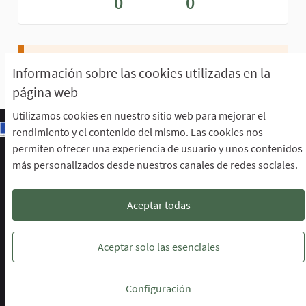
0
0
Aún no perteneces a ningún grupo.
Información sobre las cookies utilizadas en la
página web
Utilizamos cookies en nuestro sitio web para mejorar el
rendimiento y el contenido del mismo. Las cookies nos
permiten ofrecer una experiencia de usuario y unos contenidos
Escuela de Participación Ciudadana
más personalizados desde nuestros canales de redes sociales.
Área de Participación Ciudadana
CURSO LENGUAJE DE SIGNOS ESPAÑOLA A1.2. (PRESENCIAL)
Descargar ficheros de datos abiertos
Aceptar todas
Configuración de cookies
Escuela de Participación Ciudadana en 
Escuela de Participación Ciudada
Escuela de Participación Ciu
Aceptar solo las esenciales
Web creada con
software libre
.
Configuración
(Enlace externo)