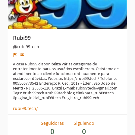
Rubi99
@rubi99tech
Denunciar
A casa Rubi99 disponibiliza várias categorias de
entretenimento para os usuários escolherem. O sistema de
atendimento ao cliente funciona continuamente para
esclarecer dúvidas. Website: https://rubi99.tech/ Telefone:
005566773542 Endereço: R. Ceci, 1017 - Éden, São João de
Meriti - RJ, 25535-120, Brazil E-mail: rubi99tech@gmail.com
Tags: #rubi99tech #rubi99techblog #linkpara_rubi99tech
#pagina_inicial_rubi99tech #registro_rubi99tech
rubi99.tech/
Seguidoras
Siguiendo
0
0