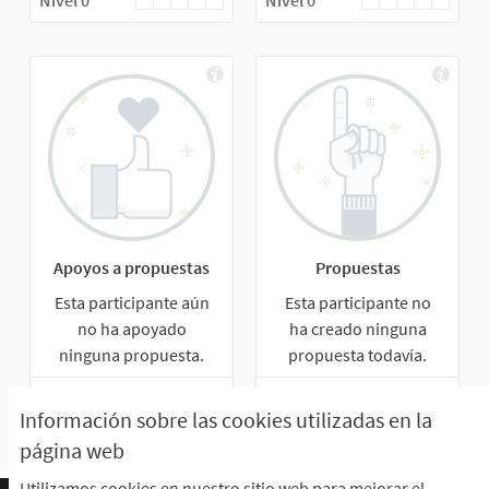
Nivel 0
Nivel 0
Apoyos a propuestas
Propuestas
Esta participante aún
Esta participante no
no ha apoyado
ha creado ninguna
ninguna propuesta.
propuesta todavía.
Nivel 0
Nivel 0
Información sobre las cookies utilizadas en la
página web
Utilizamos cookies en nuestro sitio web para mejorar el