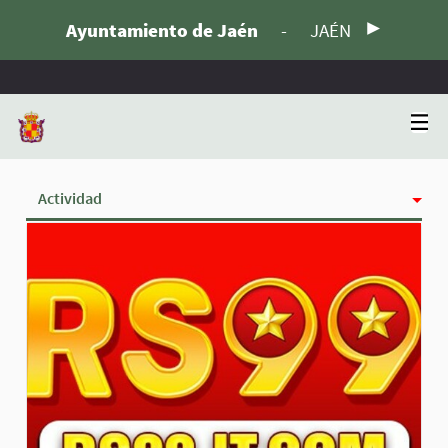
Ayuntamiento de Jaén
-
JAÉN
Actividad
Insignias
Siguiendo
Seguidoras
Grupos