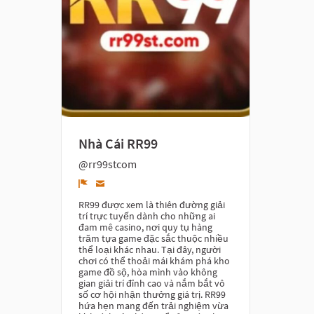
Nhà Cái RR99
@rr99stcom
Denunciar
RR99 được xem là thiên đường giải
trí trực tuyến dành cho những ai
đam mê casino, nơi quy tụ hàng
trăm tựa game đặc sắc thuộc nhiều
thể loại khác nhau. Tại đây, người
chơi có thể thoải mái khám phá kho
game đồ sộ, hòa mình vào không
gian giải trí đỉnh cao và nắm bắt vô
số cơ hội nhận thưởng giá trị. RR99
hứa hẹn mang đến trải nghiệm vừa