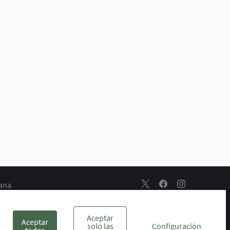
dana
Escuela de Participación 
Escuela de Particip
Escuela de Par
s
Aceptar
Aceptar
solo las
Configuración