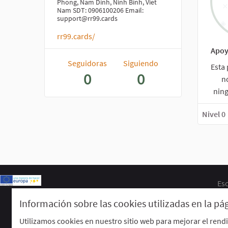
Phong, Nam Dinh, Ninh Binh, Viet
Nam SDT: 0906100206 Email:
support@rr99.cards
rr99.cards/
Apoy
Seguidoras
Siguiendo
Esta
0
0
n
nin
Nivel 0
Esc
Información sobre las cookies utilizadas en la p
Utilizamos cookies en nuestro sitio web para mejorar el rend