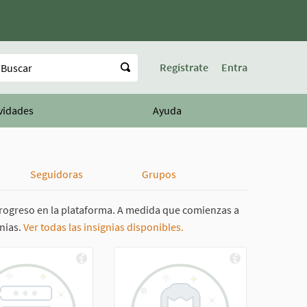
uscar
Regístrate
Entra
vidades
Ayuda
Seguidoras
Grupos
 progreso en la plataforma. A medida que comienzas a
gnias.
Ver todas las insígnias disponibles.