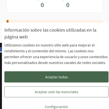
0
0
Aún no hay seguidores.
Información sobre las cookies utilizadas en la
página web
Utilizamos cookies en nuestro sitio web para mejorar el
rendimiento y el contenido del mismo. Las cookies nos
permiten ofrecer una experiencia de usuario y unos contenidos
Escuela de Participación Ciudadana
más personalizados desde nuestros canales de redes sociales.
Área de Participación Ciudadana
CURSO LENGUAJE DE SIGNOS ESPAÑOLA A1.2. (PRESENCIAL)
Descargar ficheros de datos abiertos
Aceptar todas
Configuración de cookies
Escuela de Participación Ciudadana en 
Escuela de Participación Ciudada
Escuela de Participación Ciu
Aceptar solo las esenciales
Web creada con
software libre
.
Configuración
(Enlace externo)