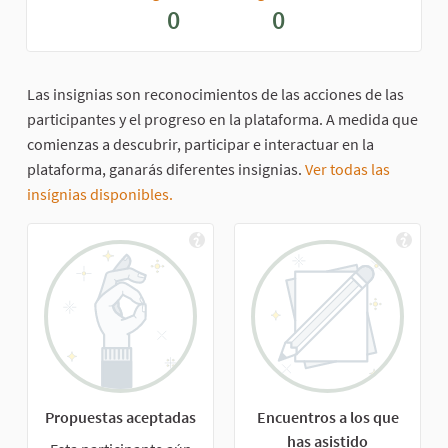
0
0
Las insignias son reconocimientos de las acciones de las
participantes y el progreso en la plataforma. A medida que
comienzas a descubrir, participar e interactuar en la
plataforma, ganarás diferentes insignias.
Ver todas las
insígnias disponibles.
Propuestas aceptadas
Encuentros a los que
has asistido