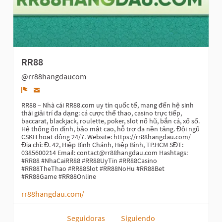
RR88
@rr88hangdaucom
Denunciar
RR88 – Nhà cái RR88.com uy tín quốc tế, mang đến hệ sinh
thái giải trí đa dạng: cá cược thể thao, casino trực tiếp,
baccarat, blackjack, roulette, poker, slot nổ hũ, bắn cá, xổ số.
Hệ thống ổn định, bảo mật cao, hỗ trợ đa nền tảng. Đội ngũ
CSKH hoạt động 24/7. Website: https://rr88hangdau.com/
Địa chỉ: Đ. 42, Hiệp Bình Chánh, Hiệp Bình, TP.HCM SĐT:
0385600214 Email: contact@rr88hangdau.com Hashtags:
#RR88 #NhaCaiRR88 #RR88UyTin #RR88Casino
#RR88TheThao #RR88Slot #RR88NoHu #RR88Bet
#RR88Game #RR88Online
rr88hangdau.com/
Seguidoras
Siguiendo