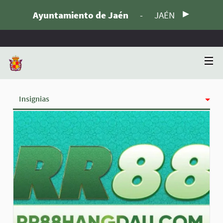
Ayuntamiento de Jaén
-
JAÉN
Insignias
Actividad
Siguiendo
Seguidoras
Grupos