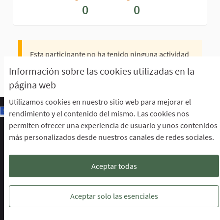
0
0
Esta participante no ha tenido ninguna actividad
todavía.
Información sobre las cookies utilizadas en la
página web
Utilizamos cookies en nuestro sitio web para mejorar el
rendimiento y el contenido del mismo. Las cookies nos
permiten ofrecer una experiencia de usuario y unos contenidos
Escuela de Participación Ciudadana
más personalizados desde nuestros canales de redes sociales.
Área de Participación Ciudadana
CURSO LENGUAJE DE SIGNOS ESPAÑOLA A1.2. (PRESENCIAL)
Descargar ficheros de datos abiertos
Aceptar todas
Configuración de cookies
Escuela de Participación Ciudadana en 
Escuela de Participación Ciudada
Escuela de Participación Ciu
Aceptar solo las esenciales