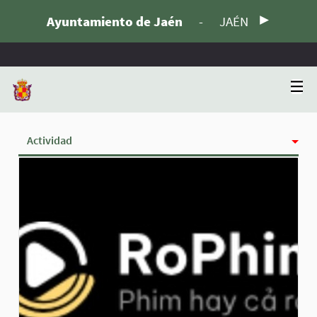
Ayuntamiento de Jaén
-
JAÉN
Actividad
Insignias
Siguiendo
Seguidoras
Grupos